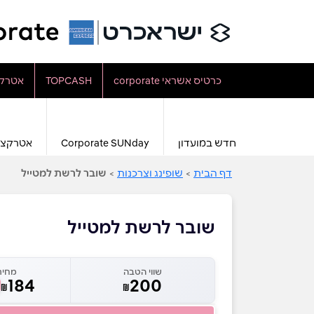
כרטיס אשראי corporate
TOPCASH
אטרקצ
חדש במועדון
Corporate SUNday
אטרקצי
דף הבית
>
שופינג וצרכנות
>
שובר לרשת למטייל
שובר לרשת למטייל
שווי הטבה
מחיר
184
200
₪
₪