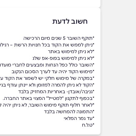
חשוב לדעת
*תוקף השובר 5 שנים מיום הרכישה
*ניתן לממש את הקוד בכל חנויות הרשת – רגילו
*לא ניתן למימוש באתר
*לא ניתן למימוש בפופ-אפ שלג
*השובר כולל כפל הנחות ומבצעים לחברי מועדון
*מימוש הקוד יהיה עד לערך הסכום הנקוב
*במקרה של מימוש חלקי יש לשמור את הקוד עד
*הקוד לא ניתן להמרה למזומן ולא יינתן עודף בגי
*גניבה/אובדן- באחריות המחזיק בלבד
*בכפוף לתקנון "למטייל" המצוי באתר החברה.
*לאחר חלוף תוקף מימוש השובר, לא ניתן יהיה למ
*התמונה להמחשה בלבד
*עד גמר המלאי
*ט.ל.ח