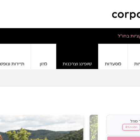
יות בחו"ל
ות
מסעדות
שופינג וצרכנות
מזון
תיירות ונופש
 מוזל
8%
חסכת