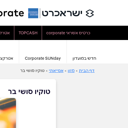
כרטיס אשראי corporate
TOPCASH
אטרקצ
חדש במועדון
Corporate SUNday
אטרקצי
דף הבית
>
מזון
>
אסייאתי
>
טוקיו סושי בר
טוקיו סושי בר