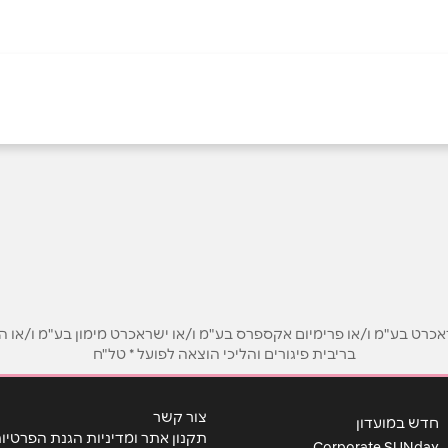
05
אימייל
*
ט בע"מ ו/או פרימיום אקספרס בע"מ ו/או ישראכרט מימון בע"מ ו/או הבנ
בריבית פיגורים והליכי הוצאה לפועל * טל"ח
צור קשר
חדש במועדון
תקנון אתר ומדיניות הגנת הפרטיו
Corporate SUNday