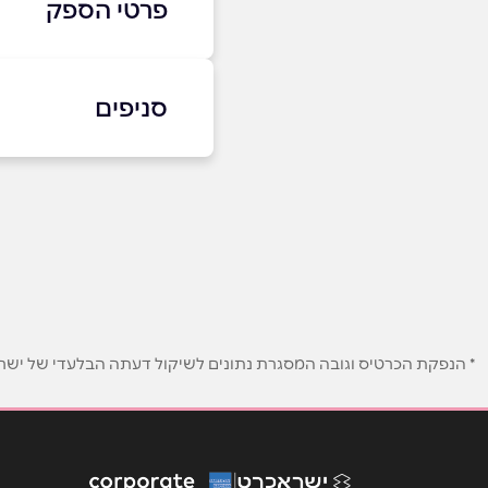
פרטי הספק
4-2807515
|
08-8519999
סניפים
רחובות
שם מלא
*
הרצל 220
טלפון
*
08-8519999
נושא
*
אנא חזרו אלי בקשר ל...
* הנפקת הכרטיס וגובה המסגרת נתונים לשיקול דעתה הבלעדי של ישראכר
הודעה
*