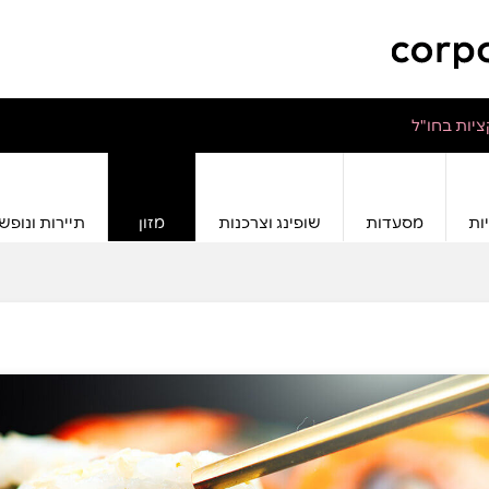
יות בחו"ל
ות
מסעדות
שופינג וצרכנות
מזון
תיירות ונופש