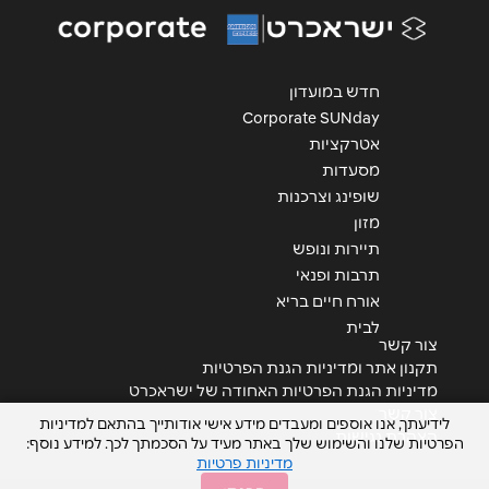
אנא חזרו אלי בקשר ל...
הודעה
*
חדש במועדון
Corporate SUNday
אטרקציות
מסעדות
שופינג וצרכנות
מזון
שליחה
תיירות ונופש
תרבות ופנאי
אורח חיים בריא
לבית
צור קשר
תקנון אתר ומדיניות הגנת הפרטיות
מדיניות הגנת הפרטיות האחודה של ישראכרט
צור קשר
לידיעתך, אנו אוספים ומעבדים מידע אישי אודותייך בהתאם למדיניות
הצהרת נגישות
הפרטיות שלנו והשימוש שלך באתר מעיד על הסכמתך לכך. למידע נוסף:
מדיניות פרטיות