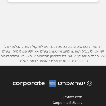
מגאר
שם מלא
*
כביש ראשי
052-3083061
טלפון
*
אימייל
*
* הנפקת הכרטיס וגובה המסגרת נתונים לשיקול דעתה הבלעדי של
ישראכרט בע"מ ו/או פרימיום אקספרס בע"מ ו/או ישראכרט מימון בע"מ
ו/או הבנק המנפיק * אי עמידה בפירעון ההלוואה או האשראי עלולה לגרור
נושא
*
חיוב בריבית פיגורים והליכי הוצאה לפועל * טל"ח
אנא חזרו אלי בקשר ל...
הודעה
*
חדש במועדון
Corporate SUNday