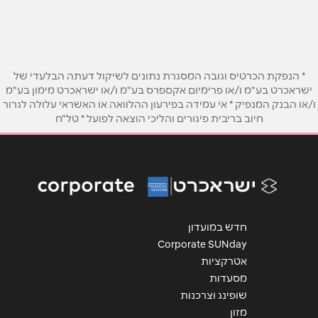
077-2200888
שם מלא
*
טלפון
*
* הנפקת הכרטיס וגובה המסגרת נתונים לשיקול דעתה הבלעדי של
ישראכרט בע"מ ו/או פרימיום אקספרס בע"מ ו/או ישראכרט מימון בע"מ
ו/או הבנק המנפיק * אי עמידה בפירעון ההלוואה או האשראי עלולה לגרור
אימייל
*
חיוב בריבית פיגורים והליכי הוצאה לפועל * טל"ח
נושא
*
אנא חזרו אלי בקשר ל...
הודעה
*
חדש במועדון
Corporate SUNday
אטרקציות
מסעדות
שופינג וצרכנות
מזון