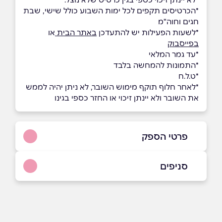
*הכרטיסים תקפים לכל ימות השבוע כולל שישי, שבת
חגים וחוה"מ
*לשעות הפעילות יש להתעדכן
באתר הבית
או
בפייסבוק
*עד גמר המלאי
*התמונות להמחשה בלבד
*ט.ל.ח
*לאחר חלוף תוקף מימוש השובר, לא ניתן יהיה לממש
את השובר ולא יינתן זיכוי או החזר כספי בגינו
פרטי הספק
054-599941
|
077-2200888
סניפים
באתר
בפייסבוק
כפר סבא, אושילנד
אושילד (קומה 1), עתיר ידע 4