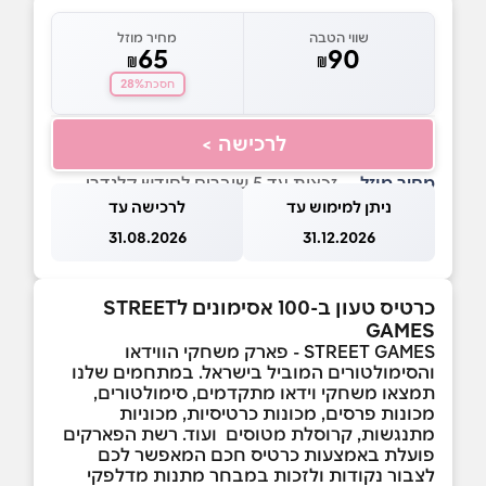
שווי הטבה
מחיר מוזל
65
90
₪
₪
28%
חסכת
לרכישה >
מחיר מוזל
— זכאות עד 5 שוברים לחודש קלנדרי
ניתן למימוש עד
לרכישה עד
31.08.2026
31.12.2026
כרטיס טעון ב-100 אסימונים לSTREET
GAMES
STREET GAMES - פארק משחקי הווידאו
והסימולטורים המוביל בישראל. במתחמים שלנו
תמצאו משחקי וידאו מתקדמים, סימולטורים,
מכונות פרסים, מכונות כרטיסיות, מכוניות
מתנגשות, קרוסלת מטוסים ועוד. רשת הפארקים
פועלת באמצעות כרטיס חכם המאפשר לכם
לצבור נקודות ולזכות במבחר מתנות מדלפקי