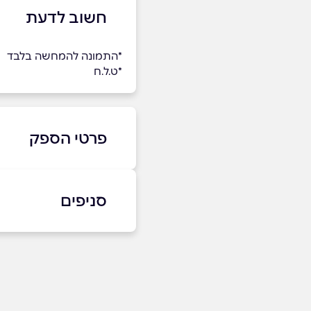
חשוב לדעת
*התמונה להמחשה בלבד
*ט.ל.ח
פרטי הספק
050-686-2399
סניפים
צומת כדורי בית קשת
שם מלא
*
050-686-2399
טלפון
*