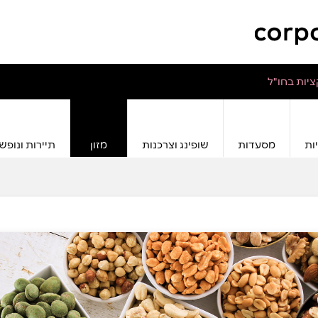
יות בחו"ל
ות
מסעדות
שופינג וצרכנות
מזון
תיירות ונופש