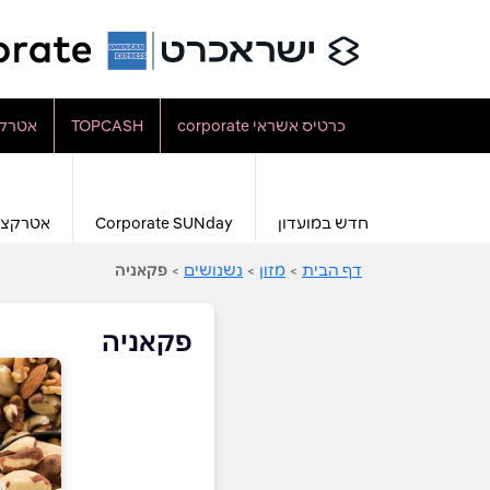
כרטיס אשראי corporate
TOPCASH
אטרקצ
חדש במועדון
Corporate SUNday
אטרקצי
דף הבית
>
מזון
>
נשנושים
>
פקאניה
פקאניה