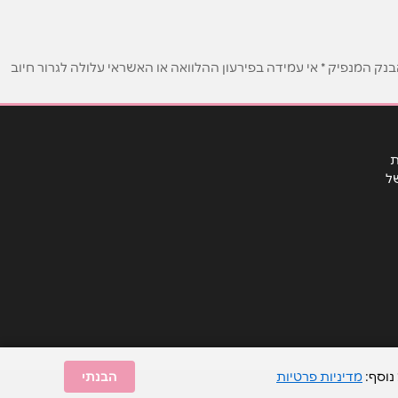
ק המנפיק * אי עמידה בפירעון ההלוואה או האשראי עלולה לגרור חיוב
ת
ל
נוסף:
מדיניות פרטיות
הבנתי