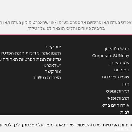
ט בע"מ ו/או פרימיום אקספרס בע"מ ו/או ישראכרט מימון בע"מ ו/או הבנ
בריבית פיגורים והליכי הוצאה לפועל * טל"ח
צור קשר
חדש במועדון
תקנון אתר ומדיניות הגנת הפרטיו
Corporate SUNday
מדיניות הגנת הפרטיות האחודה ש
אטרקציות
ישראכרט
מסעדות
צור קשר
שופינג וצרכנות
הצהרת נגישות
שליחה
מזון
תיירות ונופש
תרבות ופנאי
אורח חיים בריא
לבית
מדיניות הפרטיות שלנו והשימוש שלך באתר מעיד על הסכמתך לכך. למידע 