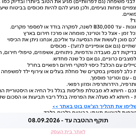
לבני משפחה (גם לפרוותיים) מגיע את הטוב ביותר! ובדיוק כמו
פויים ופחות נעימים, ולכן מגיע להם להיות מכוסים בביטוח שי
איים.
ר?
רה בודד או למספר מקרים.
ל זמן - אצל כל וטרינר, מומחה או מרכז חירום בארץ
ם מוכן לעשות את הנסיעה עד אליכם, אנחנו ניתן את הכיסוי
תיים (גם אם אופייניים לגזע!) - מכוסים
בדיקות דם, מעבדה והדמיות, ניתוחים, אשפוזים, טיפולי חירום, ר
למצבים כרוניים, גם אם כל שנה מחדש.
יילים עם הכלב? כיסוי למקרי חירום רפואיים בחו״ל
סת כלב לפנסיון במקרים של מחלת בעלים או צירוף ילד למשפחה
 - עם וטרינר מוסמך.
ותרפיה, הידרותרפיה ומזון רפואי.
ם - חיותא לא מבטלת פוליסות בגלל גיל החיה או היסטוריית ה
 - חיותא לא מעלה את הפרמיה בגלל ריבוי תביעות או הסכום של
לימו את תהליך הצ'אט בוט באתר >>
ות לביטוח תינתן בביטוח כלבים בלבד.
תוקף ההטבה עד - 08.09.2026
לאתר בית העסק