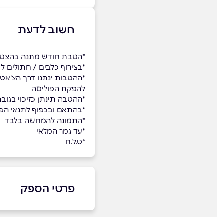
חשוב לדעת
*הטבת חודש מתנה בהצטרפ
*בצירוף כלבים / חתולים לח
*ההטבות ינתנו דרך הצ'אט
להפקת הפוליסה
*ההטבה תינתן כזיכוי בגו
*בהתאם ובכפוף לתנאי הפ
*התמונה להמחשה בלבד
*עד גמר המלאי
*ט.ל.ח
פרטי הספק
03-6526500
|
6558*