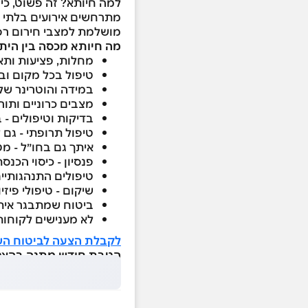
למה חיותא? זה פשוט, כי 
מתרחשים אירועים בלתי צ
מושלמת למצבי חירום רפו
מה חיותא מכסה בין הית
מחלות, פציעות ותאונות - עד ₪30,000 לשנה, למק
טיפול בכל מקום ובכ
במידה והוטרינר שלכ
מצבים כרוניים ותורש
בדיקות וטיפולים - 
טיפול תרופתי - גם 
איתך גם בחו״ל - מט
פנסיון - כיסוי הכנ
טיפולים התנהגותיים
שיקום - טיפולי פיזי
ביטוח שמתבגר איתכ
לא מענישים לקוחות
לקבלת הצעה לביטוח הש
הטבת חודש מתנה בהצטרפ