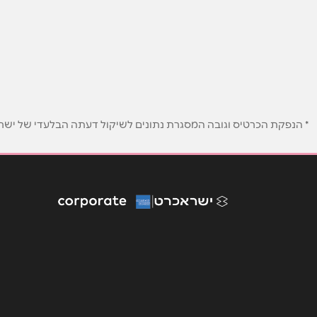
באתר
בפייסבוק
שם מלא
*
* הנפקת הכרטיס וגובה המסגרת נתונים לשיקול דעתה הבלעדי של ישראכר
טלפון
*
נושא
*
אנא חזרו אלי בקשר ל...
הודעה
*