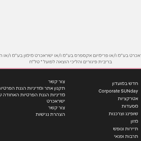
באינסטגרם
ביוטיוב
ט בע"מ ו/או פרימיום אקספרס בע"מ ו/או ישראכרט מימון בע"מ ו/או הבנ
בריבית פיגורים והליכי הוצאה לפועל * טל"ח
אימייל
*
צור קשר
חדש במועדון
תקנון אתר ומדיניות הגנת הפרטיו
Corporate SUNday
מדיניות הגנת הפרטיות האחודה ש
אטרקציות
ישראכרט
מסעדות
צור קשר
שופינג וצרכנות
הצהרת נגישות
מזון
תיירות ונופש
תרבות ופנאי