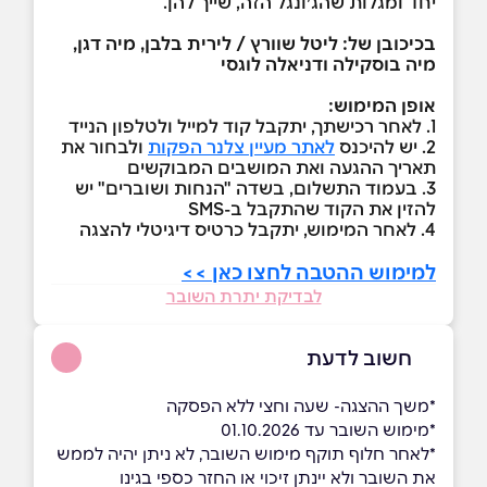
יחד ומגלות שהג׳ונגל הזה, שייך להן.
בכיכובן של: ליטל שוורץ / לירית בלבן, מיה דגן,
מיה בוסקילה ודניאלה לוגסי
אופן המימוש:
1. לאחר רכישתך, יתקבל קוד למייל ולטלפון הנייד
2. יש להיכנס
לאתר מעיין צלנר הפקות
ולבחור את
תאריך ההגעה ואת המושבים המבוקשים
3. בעמוד התשלום, בשדה "הנחות ושוברים" יש
להזין את הקוד שהתקבל ב-SMS
4. לאחר המימוש, יתקבל כרטיס דיגיטלי להצגה
למימוש ההטבה לחצו כאן >>
לבדיקת יתרת השובר
חשוב לדעת
*משך ההצגה- שעה וחצי ללא הפסקה
*מימוש השובר עד 01.10.2026
*לאחר חלוף תוקף מימוש השובר, לא ניתן יהיה לממש
את השובר ולא יינתן זיכוי או החזר כספי בגינו