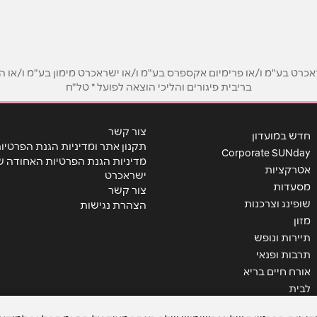
אימייל
*
ט בע"מ ו/או פרימיום אקספרס בע"מ ו/או ישראכרט מימון בע"מ ו/או הבנ
בריבית פיגורים והליכי הוצאה לפועל * טל"ח
צור קשר
חדש במועדון
תקנון אתר ומדיניות הגנת הפרטיו
Corporate SUNday
מדיניות הגנת הפרטיות האחודה ש
אטרקציות
ישראכרט
מסעדות
צור קשר
שופינג וצרכנות
הצהרת נגישות
מזון
תיירות ונופש
שליחה
תרבות ופנאי
אורח חיים בריא
לבית