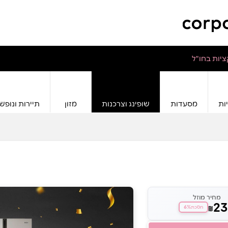
יות בחו"ל
ות
מסעדות
שופינג וצרכנות
מזון
תיירות ונופש
מחיר מוזל
23
6%
₪
חסכת