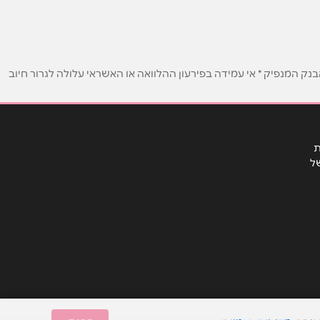
ק המנפיק * אי עמידה בפירעון ההלוואה או האשראי עלולה לגרור חיוב
ת
ל