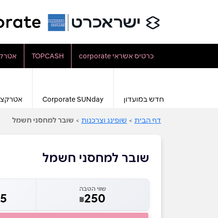
כרטיס אשראי corporate
TOPCASH
אטרקצ
חדש במועדון
Corporate SUNday
אטרקצי
דף הבית
>
שופינג וצרכנות
>
שובר למחסני חשמל
שובר למחסני חשמל
שווי הטבה
5
250
₪