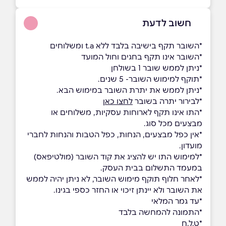
חשוב לדעת
*השובר תקף בישיבה בלבד ללא t.a ומשלוחים
*השובר אינו תקף בחגים וחול המועד
*ניתן לממש שובר 1 בשולחן
*תוקף למימוש השובר- 5 שנים.
*ניתן לממש את יתרת השובר במימוש הבא.
*לבירור יתרה בשובר
לחצו כאן
*התו אינו תקף לארוחות עסקיות, משלוחים או
מבצעים מכל סוג.
*אין כפל מבצעים, הנחות, כפל הטבות והנחות לחברי
מועדון.
*למימוש התו יש להציג את קוד השובר (מולטיפאס)
במעמד התשלום בבית העסק.
*לאחר חלוף תוקף מימוש השובר, לא ניתן יהיה לממש
את השובר ולא יינתן זיכוי או החזר כספי בגינו.
*עד גמר המלאי
*התמונה להמחשה בלבד
*ט.ל.ח