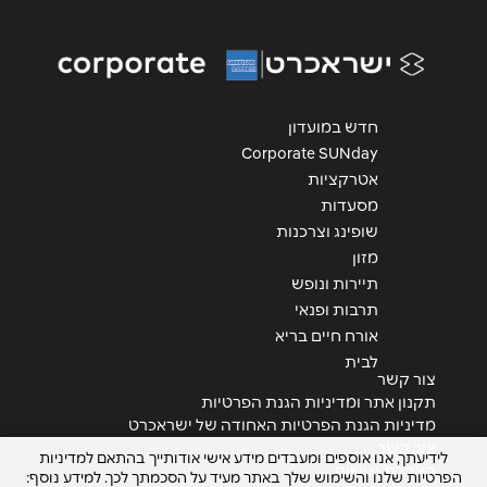
נושא
*
בת ים
אנא חזרו אלי בקשר ל...
בן גוריון 71
הודעה
*
9969*
חדש במועדון
Corporate SUNday
אטרקציות
מסעדות
פתח תקווה
שופינג וצרכנות
מזון
אם המושבות החדשה מרכז רום יעל רום 8
שליחה
תיירות ונופש
9969*
תרבות ופנאי
אורח חיים בריא
לבית
קריית ביאליק
צור קשר
תקנון אתר ומדיניות הגנת הפרטיות
קניון הקריון – קומה 2 מתחם האוכל דרך עכו
מדיניות הגנת הפרטיות האחודה של ישראכרט
192
צור קשר
לידיעתך, אנו אוספים ומעבדים מידע אישי אודותייך בהתאם למדיניות
הצהרת נגישות
9969*
הפרטיות שלנו והשימוש שלך באתר מעיד על הסכמתך לכך. למידע נוסף: