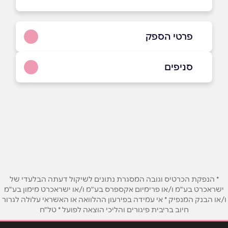
פרטי הספק
9969*
סניפים
באתר
בפייסבוק
באינסטגרם
בקעת הירדן
כביש מפגש הבקעה 90
9969*
שם מלא
*
נס ציונה
טלפון
*
* הנפקת הכרטיס וגובה המסגרת נתונים לשיקול דעתה הבלעדי של
ישראכרט בע"מ ו/או פרימיום אקספרס בע"מ ו/או ישראכרט מימון בע"מ
השריון 1
ו/או הבנק המנפיק * אי עמידה בפירעון ההלוואה או האשראי עלולה לגרור
אימייל
*
9969*
חיוב בריבית פיגורים והליכי הוצאה לפועל * טל"ח