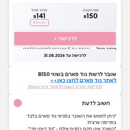
שווי הטבה
מחיר מוזל
141
150
₪
₪
6%
חסכת
לרכישה >
מחיר מוזל
— זכאות עד 5 שוברים לחודש קלנדרי
לרכישה עד 31.08.2026
שובר לרשת גוד פארם בשווי ₪150
לאתר גוד פארם לחצו כאן>>
לבדיקת יתרת השובר
לאתר בית העסק
חשוב לדעת
*ניתן לממש את השובר בסניפי גוד פארם בלבד
בפריסה ארצית
*השובר אינו תקף בסניף אילת - "גוד דיוטי פרי",