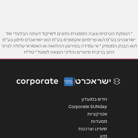
שם מלא
*
טלפון
*
* הנפקת הכרטיס וגובה המסגרת נתונים לשיקול דעתה הבלעדי של
ישראכרט בע"מ ו/או פרימיום אקספרס בע"מ ו/או ישראכרט מימון בע"מ
ו/או הבנק המנפיק * אי עמידה בפירעון ההלוואה או האשראי עלולה לגרור
חיוב בריבית פיגורים והליכי הוצאה לפועל * טל"ח
אימייל
*
נושא
*
אנא חזרו אלי בקשר ל...
הודעה
*
חדש במועדון
Corporate SUNday
אטרקציות
מסעדות
שופינג וצרכנות
מזון