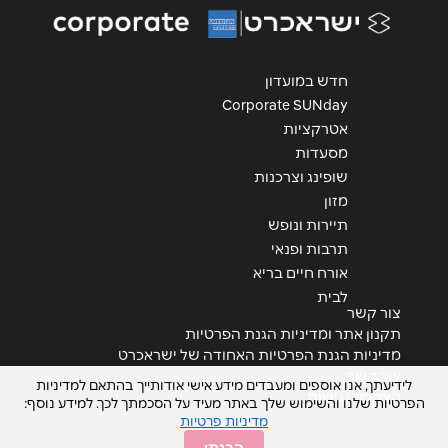
אנא חזרו אלי בקשר ל...
הודעה
*
חדש במועדון
Corporate SUNday
אטרקציות
מסעדות
שופינג וצרכנות
מזון
שליחה
תיירות ונופש
תרבות ופנאי
אורח חיים בריא
לבית
צור קשר
תקנון אתר ומדיניות הגנת הפרטיות
מדיניות הגנת הפרטיות האחודה של ישראכרט
צור קשר
לידיעתך, אנו אוספים ומעבדים מידע אישי אודותייך בהתאם למדיניות
הצהרת נגישות
הפרטיות שלנו והשימוש שלך באתר מעיד על הסכמתך לכך. למידע נוסף:
מדיניות פרטיות