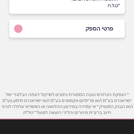
*ט.ל.ח
פרטי הספק
073-2566340
שם מלא
*
טלפון
*
* הנפקת הכרטיס וגובה המסגרת נתונים לשיקול דעתה הבלעדי של
ישראכרט בע"מ ו/או פרימיום אקספרס בע"מ ו/או ישראכרט מימון בע"מ
ו/או הבנק המנפיק * אי עמידה בפירעון ההלוואה או האשראי עלולה לגרור
אימייל
*
חיוב בריבית פיגורים והליכי הוצאה לפועל * טל"ח
נושא
*