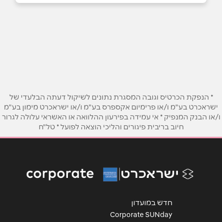
רעות
שם מלא
*
מרכז מסחרי לב רעות
1700708023
טלפון
*
ירושלים
אימייל
*
* הנפקת הכרטיס וגובה המסגרת נתונים לשיקול דעתה הבלעדי של
ישראכרט בע"מ ו/או פרימיום אקספרס בע"מ ו/או ישראכרט מימון בע"מ
אגודת ספורט בית"ר 1, קניון מלחה
ו/או הבנק המנפיק * אי עמידה בפירעון ההלוואה או האשראי עלולה לגרור
נושא
*
02-5633857
חיוב בריבית פיגורים והליכי הוצאה לפועל * טל"ח
אנא חזרו אלי בקשר ל...
הודעה
*
חדש במועדון
Corporate SUNday