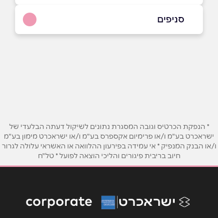
054-6390333
|
08-9469595
סניפים
באתר
רחובות
משה יתום 35, אזור תעשיה
08-9469595
שם מלא
*
טלפון
*
* הנפקת הכרטיס וגובה המסגרת נתונים לשיקול דעתה הבלעדי של
ישראכרט בע"מ ו/או פרימיום אקספרס בע"מ ו/או ישראכרט מימון בע"מ
ו/או הבנק המנפיק * אי עמידה בפירעון ההלוואה או האשראי עלולה לגרור
אימייל
*
חיוב בריבית פיגורים והליכי הוצאה לפועל * טל"ח
נושא
*
אנא חזרו אלי בקשר ל...
הודעה
*