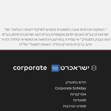
02-6221793
טלפון
*
אימייל
*
* הנפקת הכרטיס וגובה המסגרת נתונים לשיקול דעתה הבלעדי של
ישראכרט בע"מ ו/או פרימיום אקספרס בע"מ ו/או ישראכרט מימון בע"מ
ו/או הבנק המנפיק * אי עמידה בפירעון ההלוואה או האשראי עלולה לגרור
נושא
*
חיוב בריבית פיגורים והליכי הוצאה לפועל * טל"ח
אנא חזרו אלי בקשר ל...
הודעה
*
חדש במועדון
Corporate SUNday
אטרקציות
מסעדות
שליחה
שופינג וצרכנות