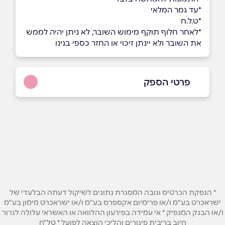
*עד גמר המלאי
*ט.ל.ח
*לאחר חלוף תוקף מימוש השובר, לא ניתן יהיה לממש
את השובר ולא יינתן זיכוי או החזר כספי בגינו
פרטי הספק
3304*
באתר
בפייסבוק
באינסטגרם
שם מלא
*
* הנפקת הכרטיס וגובה המסגרת נתונים לשיקול דעתה הבלעדי של
ישראכרט בע"מ ו/או פרימיום אקספרס בע"מ ו/או ישראכרט מימון בע"מ
טלפון
*
ו/או הבנק המנפיק * אי עמידה בפירעון ההלוואה או האשראי עלולה לגרור
חיוב בריבית פיגורים והליכי הוצאה לפועל * טל"ח