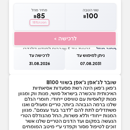
שווי הטבה
מחיר מוזל
85
100
₪
₪
15%
חסכת
לרכישה >
מחיר מוזל
— זכאות עד 5 שוברים לחודש קלנדרי
ניתן למימוש עד
לרכישה עד
31.08.2026
07.08.2031
שובר לג'אפן ג'אפן בשווי ₪100
ג׳פאן ג׳פאן הינה רשת מסעדות אסיאתיות
האיכותית והכשרה בישראל סושי, מנות ווק ומגוון
מנות קלאסיות עם טוויסט ייחודי. חומרי הגלם
שלנו ברמה הגבוהה ביותר, טריים ומעולים ואנו
משתדלים לתת להם "לדבר בעד עצמם". מגוון
המנות ייחודי וללא פשרות, החל מהנודלס הטרי
הנעשה במקום ועד הדגים הטריים שלנו אשר
זוכים לטיפול מסור וקפדני ע״י מיטב המומחים