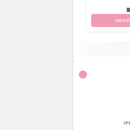
רכישה
נו.