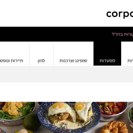
יות בחו"ל
ות
מסעדות
שופינג וצרכנות
מזון
תיירות ונופש