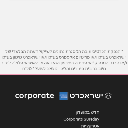
054-6536555
באתר
בוואטסאפ
שם מלא
*
* הנפקת הכרטיס וגובה המסגרת נתונים לשיקול דעתה הבלעדי של
ישראכרט בע"מ ו/או פרימיום אקספרס בע"מ ו/או ישראכרט מימון בע"מ
ו/או הבנק המנפיק * אי עמידה בפירעון ההלוואה או האשראי עלולה לגרור
טלפון
*
חיוב בריבית פיגורים והליכי הוצאה לפועל * טל"ח
אימייל
*
נושא
*
חדש במועדון
אנא חזרו אלי בקשר ל...
Corporate SUNday
אטרקציות
הודעה
*