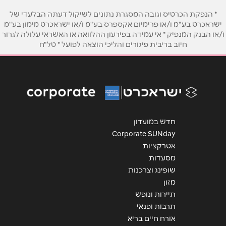
טלפון
*
* הנפקת הכרטיס וגובה המסגרת נתונים לשיקול דעתה הבלעדי של
ישראכרט בע"מ ו/או פרימיום אקספרס בע"מ ו/או ישראכרט מימון בע"מ
ו/או הבנק המנפיק * אי עמידה בפירעון ההלוואה או האשראי עלולה לגרור
אימייל
*
חיוב בריבית פיגורים והליכי הוצאה לפועל * טל"ח
נושא
*
אנא חזרו אלי בקשר ל...
הודעה
*
חדש במועדון
Corporate SUNday
אטרקציות
מסעדות
שופינג וצרכנות
מזון
שליחה
תיירות ונופש
תרבות ופנאי
אורח חיים בריא