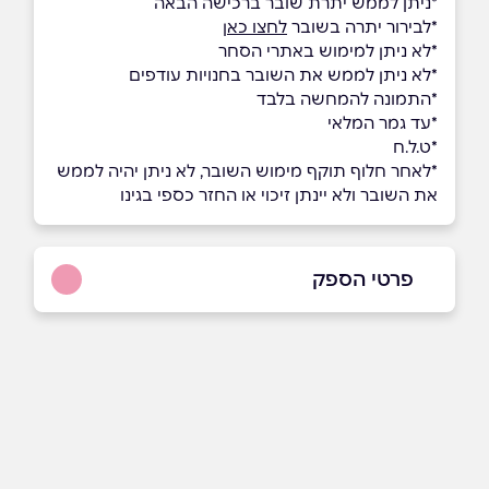
*ניתן לממש יתרת שובר ברכישה הבאה
*לבירור יתרה בשובר
לחצו כאן
*לא ניתן למימוש באתרי הסחר
*לא ניתן לממש את השובר בחנויות עודפים
*התמונה להמחשה בלבד
*עד גמר המלאי
*ט.ל.ח
*לאחר חלוף תוקף מימוש השובר, לא ניתן יהיה לממש
את השובר ולא יינתן זיכוי או החזר כספי בגינו
פרטי הספק
073-7099999
שם מלא
*