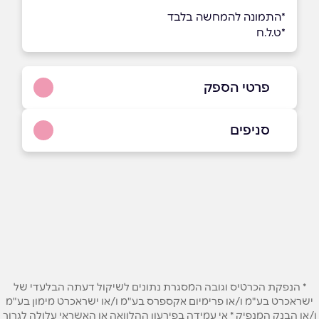
*התמונה להמחשה בלבד
*ט.ל.ח
פרטי הספק
6367*
סניפים
באתר
בפייסבוק
באינסטגרם
עמק הירדן
ביוטיוב
בוואטסאפ
כביש 90, תל בית ירח
6367*
שם מלא
*
* הנפקת הכרטיס וגובה המסגרת נתונים לשיקול דעתה הבלעדי של
טלפון
*
ישראכרט בע"מ ו/או פרימיום אקספרס בע"מ ו/או ישראכרט מימון בע"מ
ו/או הבנק המנפיק * אי עמידה בפירעון ההלוואה או האשראי עלולה לגרור