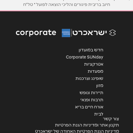
חיוב בריבית פיגורים והליכי הוצאה לפועל * טל"ח
אימייל
*
נושא
*
אנא חזרו אלי בקשר ל...
חדש במועדון
הודעה
*
Corporate SUNday
אטרקציות
מסעדות
שופינג וצרכנות
מזון
תיירות ונופש
שליחה
תרבות ופנאי
אורח חיים בריא
לבית
צור קשר
תקנון אתר ומדיניות הגנת הפרטיות
מדיניות הגנת הפרטיות האחודה של ישראכרט