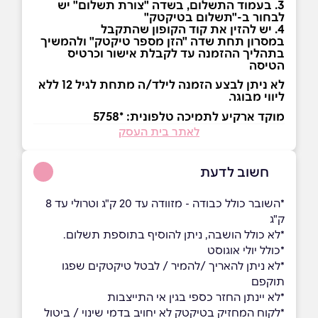
3. בעמוד התשלום, בשדה "צורת תשלום" יש
לבחור ב-"תשלום בטיקטק"
4. יש להזין את קוד הקופון שהתקבל
במסרון תחת שדה "הזן מספר טיקטק" ולהמשיך
בתהליך ההזמנה עד לקבלת אישור וכרטיס
הטיסה
לא ניתן לבצע הזמנה לילד/ה מתחת לגיל 12 ללא
ליווי מבוגר.
מוקד ארקיע לתמיכה טלפונית: *5758
לאתר בית העסק
חשוב לדעת
*השובר כולל כבודה - מזוודה עד 20 ק"ג וטרולי עד 8
ק"ג
*לא כולל הושבה, ניתן להוסיף בתוספת תשלום.
*כולל יולי אוגוסט
*לא ניתן להאריך /להמיר / לבטל טיקטקים שפגו
תוקפם
*לא יינתן החזר כספי בגין אי התייצבות
*לקוח המחזיק בטיקטק לא יחויב בדמי שינוי / ביטול