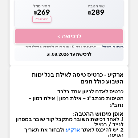
שווי הטבה
מחיר מוזל
269
289
₪
₪
7%
חסכת
לרכישה >
מחיר מוזל
— זכאות עד 5 שוברים לחודש קלנדרי
לרכישה עד 31.08.2026
ארקיע - כרטיס טיסה לאילת בכל ימות
השבוע כולל חגים
כרטיס לאדם לכיוון אחד בלבד
הטיסות מנתב"ג – אילת רמון | אילת רמון –
נתב"ג
אופן מימוש ההטבה:
1. לאחר רכישת השובר מתקבל קוד שובר במסרון
לנייד / במייל
2. יש להיכנס לאתר
ארקיע
ו
לבחור את תאריך
הטיסה