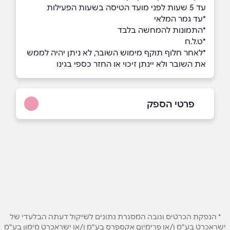
עד 5 שעות לפני מועד הטיסה בשעות הפעילות
*עד גמר המלאי
*התמונות להמחשה בלבד
*ט.ל.ח
*לאחר חלוף תוקף מימוש השובר, לא ניתן יהיה לממש
את השובר ולא יינתן זיכוי או החזר כספי בגינו
פרטי הספק
*5758
באתר
שם מלא
*
* הנפקת הכרטיס וגובה המסגרת נתונים לשיקול דעתה הבלעדי של
ישראכרט בע"מ ו/או פרימיום אקספרס בע"מ ו/או ישראכרט מימון בע"מ