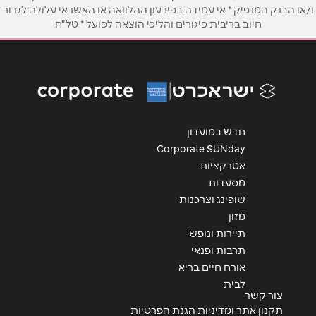
טלפון
*
ו/או הבנק המנפיק * אי עמידה בפירעון ההלוואה או האשראי עלולה לגרור
חיוב בריבית פיגורים והליכי הוצאה לפועל * טל"ח
אימייל
*
נושא
*
אנא חזרו אלי בקשר ל...
חדש במועדון
Corporate SUNday
הודעה
*
אטרקציות
מסעדות
שופינג וצרכנות
מזון
תיירות ונופש
תרבות ופנאי
שליחה
אורח חיים בריא
לבית
צור קשר
תקנון אתר ומדיניות הגנת הפרטיות