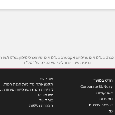
אימייל
*
ט בע"מ ו/או פרימיום אקספרס בע"מ ו/או ישראכרט מימון בע"מ ו/או הבנ
בריבית פיגורים והליכי הוצאה לפועל * טל"ח
צור קשר
חדש במועדון
תקנון אתר ומדיניות הגנת הפרטיו
Corporate SUNday
מדיניות הגנת הפרטיות האחודה ש
אטרקציות
ישראכרט
מסעדות
צור קשר
שופינג וצרכנות
הצהרת נגישות
מזון