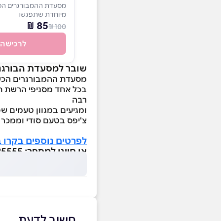
מסעדת ההמבורגרים הכ
מיוחדת שתפגשו
85 ₪
100 ₪
לרכישה
שובר למסעדת הבורגני
מסעדת ההמבורגרים הכש
בכל אחד מ
ס
ניפי הרשת ת
רבה
ומגיעים במגוון טעמים ש
צ'יפס בטעם סודי וממכר ו
לפרטים נוספים בקרו ב
או חייגו למספר: 08-97225555
חשוב לדעת