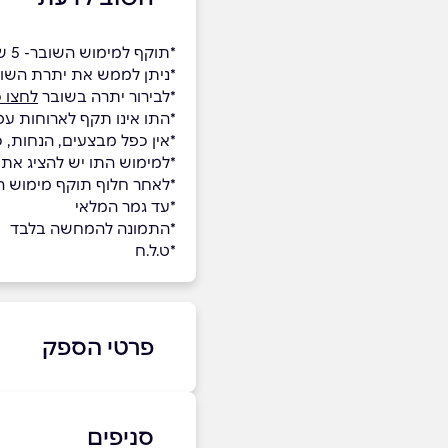
*תוקף למימוש השובר- 5 שנים.
*ניתן לממש את יתרת השו
*לבירור יתרה בשובר
לחצו כ
*התו אינו תקף לארוחות עס
*אין כפל מבצעים, הנחות, 
*למימוש התו יש להציג את
*לאחר חלוף תוקף מימוש השו
*עד גמר המלאי
*התמונה להמחשה בלבד
*ט.ל.ח
פרטי הספק
08-97225555
סניפים