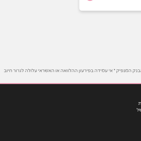
ק המנפיק * אי עמידה בפירעון ההלוואה או האשראי עלולה לגרור חיוב
ת
ל