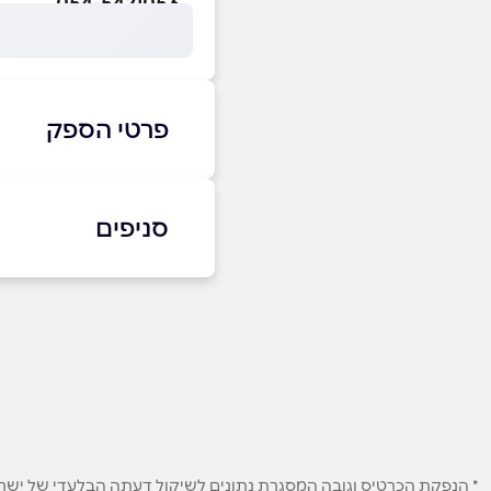
054-5421053
פרטי הספק
054-5421053
סניפים
דימונה
שם מלא
*
קניון פרץ סנטר
טלפון
*
054-5421053
נושא
*
אנא חזרו אלי בקשר ל...
* הנפקת הכרטיס וגובה המסגרת נתונים לשיקול דעתה הבלעדי של ישראכר