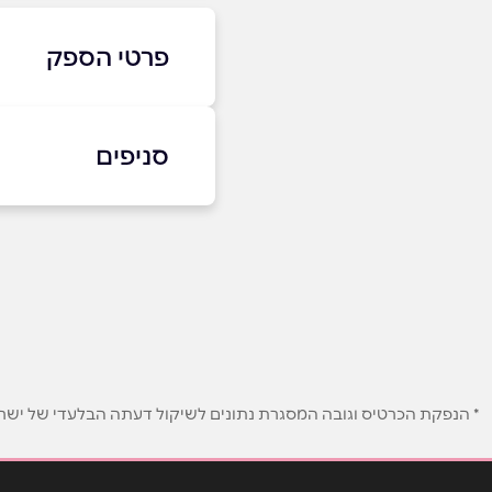
פרטי הספק
סניפים
09-3721122
תל מונד - בתיאום מר
באתר
בפייסבוק
הכרמל 20
שם מלא
*
טלפון
*
* הנפקת הכרטיס וגובה המסגרת נתונים לשיקול דעתה הבלעדי של ישראכר
נושא
*