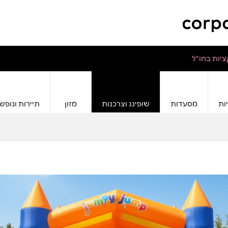
יות בחו"ל
ות
מסעדות
שופינג וצרכנות
מזון
תיירות ונופש