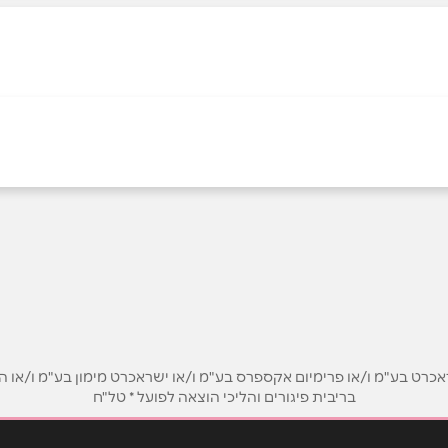
אש
אזור התעשייה אלון תבור -
באינסטגרם
בתיאום מראש
התמר 1
אימייל
*
ט בע"מ ו/או פרימיום אקספרס בע"מ ו/או ישראכרט מימון בע"מ ו/או הבנ
בריבית פיגורים והליכי הוצאה לפועל * טל"ח