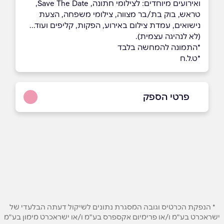
ואירועים מיוחדים: לצילומי חתונה, Save The Date,
טראש, בוק בת/בר מצווה, צילומי משפחה, הצעת
נישואים, עמדת צילום באירוע, הפקות, קליפים ועוד...
(לא לנהיגה עצמית).
*התמונה להמחשה בלבד
*ט.ל.ח
פרטי הספק
058-6060573
באתר
בפייסבוק
באינסטגרם
שם מלא
*
* הנפקת הכרטיס וגובה המסגרת נתונים לשיקול דעתה הבלעדי של
ישראכרט בע"מ ו/או פרימיום אקספרס בע"מ ו/או ישראכרט מימון בע"מ