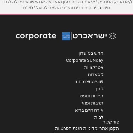
טלפון
*
ו/או הבנק המנפיק * אי עמידה בפירעון ההלוואה או האשראי עלולה לגרור
חיוב בריבית פיגורים והליכי הוצאה לפועל * טל"ח
אימייל
*
נושא
*
אנא חזרו אלי בקשר ל...
חדש במועדון
Corporate SUNday
הודעה
*
אטרקציות
מסעדות
שופינג וצרכנות
מזון
תיירות ונופש
תרבות ופנאי
שליחה
אורח חיים בריא
לבית
צור קשר
תקנון אתר ומדיניות הגנת הפרטיות