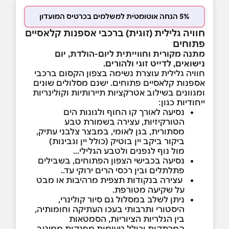
5% הנחה אוטומטית למשלמים בכרטיס המועדון
חוויה גלילית (זוגית) ברכבי אספנות קלאסיים
פתוחים
מתנה מקורית וחווייתית ליום-הולדת, יום
נישואים, לדייט זוגי ולהורים.
חוויה גלילית עוצרת נשימה בצפון הקסום ברכבי
אספנות קלאסיים פתוחים. ישנם מסלולים שונים
ומגוונים בשילוב אטרקציות תיירותיות וקולינריות
ייחודיות כגון:
נסיעה לאורך קו החוף ולגונות הים
הטורקיזיות, עצירה בשמורת טבע
מסתורית, בגן לאומי, במבצר צלבני עתיק,
ביקור ביקב יין בוטיק (כולל יין וגבינות)
מול נוף לגפנים ולטבע הגלילי...
נסיעה בכבישי הצפון הפתוחים, בשבילים
פתלתלים ובין רכסי הרים ירוקי עד..
עצירה בנקודות תצפית מרהיבות או מבט
על שקיעה מטורפת.
ניתן לשלב במסלול גם סיור קולינרי,
היסטורי ותרבותי בעכו העתיקה וחומותיה,
בין הגלריות הציוריות, הסמטאות
המרתקות וכולל טעימות מפנקות ממיטב