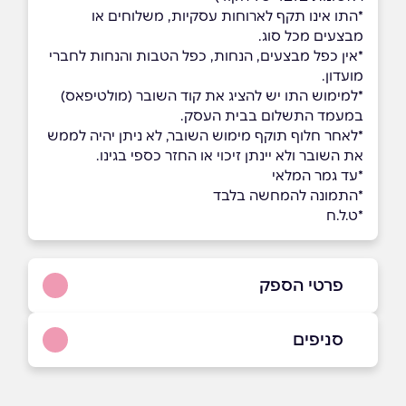
*התו אינו תקף לארוחות עסקיות, משלוחים או
מבצעים מכל סוג.
*אין כפל מבצעים, הנחות, כפל הטבות והנחות לחברי
מועדון.
*למימוש התו יש להציג את קוד השובר (מולטיפאס)
במעמד התשלום בבית העסק.
*לאחר חלוף תוקף מימוש השובר, לא ניתן יהיה לממש
את השובר ולא יינתן זיכוי או החזר כספי בגינו.
*עד גמר המלאי
*התמונה להמחשה בלבד
*ט.ל.ח
פרטי הספק
052-4324321
סניפים
באתר
רמת גן