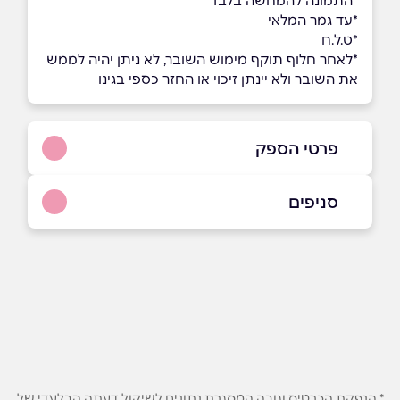
*התמונה להמחשה בלבד
*עד גמר המלאי
*ט.ל.ח
*לאחר חלוף תוקף מימוש השובר, לא ניתן יהיה לממש
את השובר ולא יינתן זיכוי או החזר כספי בגינו
פרטי הספק
035443349
סניפים
באתר
בפייסבוק
באינסטגרם
תל אביב
קניון G ניסים אלוני 10
שם מלא
*
טלפון
*
* הנפקת הכרטיס וגובה המסגרת נתונים לשיקול דעתה הבלעדי של