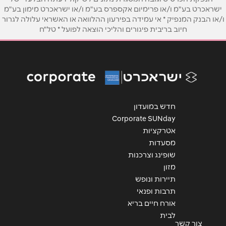
ישראכרט בע"מ ו/או פרימיום אקספרס בע"מ ו/או ישראכרט מימון בע"מ
ו/או הבנק המנפיק * אי עמידה בפירעון ההלוואה או האשראי עלולה לגרור
אימייל
*
חיוב בריבית פיגורים והליכי הוצאה לפועל * טל"ח
נושא
*
אנא חזרו אלי בקשר ל...
הודעה
*
חדש במועדון
Corporate SUNday
אטרקציות
מסעדות
שופינג וצרכנות
מזון
שליחה
תיירות ונופש
תרבות ופנאי
אורח חיים בריא
לבית
צור קשר