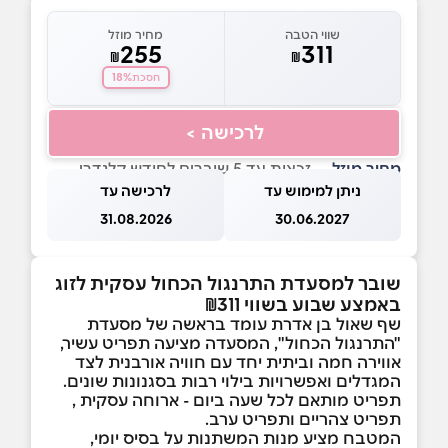
שווי הטבה
מחיר מוזל
255
311
₪
₪
18%
חסכת
לרכישה >
מחיר מוזל
— זכאות עד 5 שוברים לחודש קלנדרי
ניתן למימוש עד
לרכישה עד
31.08.2026
30.06.2027
שובר למסעדת התרנגול הכחול עסקית לזוג
באמצע שבוע בשווי ₪311
שף שאול בן אדרת עומד בראשה של מסעדת
"התרנגול הכחול", המסעדה מציעה תפריט עשיר,
אווירה חמה וביתית יחד עם חוויה אורבנית לצד
המגדלים ואפשרויות בילוי רבות בסגנונות שונים.
תפריט מותאם לכל שעה ביום - ארוחה עסקית ,
תפריט צהריים ותפריט ערב.
המטבח מציע מנות המשתנות על בסיס יומי,