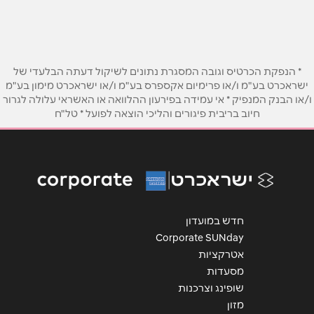
שם מלא
*
טלפון
*
* הנפקת הכרטיס וגובה המסגרת נתונים לשיקול דעתה הבלעדי של
ישראכרט בע"מ ו/או פרימיום אקספרס בע"מ ו/או ישראכרט מימון בע"מ
ו/או הבנק המנפיק * אי עמידה בפירעון ההלוואה או האשראי עלולה לגרור
אימייל
*
חיוב בריבית פיגורים והליכי הוצאה לפועל * טל"ח
נושא
*
אנא חזרו אלי בקשר ל...
הודעה
*
חדש במועדון
Corporate SUNday
אטרקציות
מסעדות
שופינג וצרכנות
מזון
שליחה