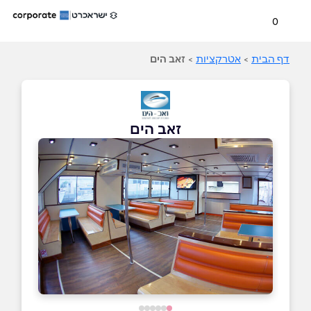
0
דף הבית
>
אטרקציות
>
זאב הים
זאב הים