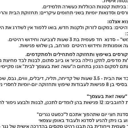
נסות אישית.
בכיתות קטנות הכוללות כעשרה תלמידים.
ים וסדנאות יומיות בשני תחומים עיקריים: תחזוקת הבית והרכב
וא אצלנו:
יטים: במקום לזרוק ולקנות חדש, בואו ללמוד אין לשדרג את היש
:
 פעמית בת 3 שעות לצביעה וחידוש רהיטים.
ה אומנותית וחידוש רהיטים מורחב, בן שלוש פגישות.
ורסים בשיפוץ ותחזוקה למתחילים ולמתקדמים.
ת מדפים, לתקן נזילה בכיור או ביוב סתום, לבנות לבד מחיצת ג
, וווים, גבס, שפכטל והרבה כיף וסיפוק!
• ראש בקיר - קורס מעשי בסיסי בן 8 פגישות לעבודות שיפוץ ותחזוקה יום-יומ
 "עשה זאת בעצמך"
• עובי הקורה - קורס נגרות לחובבים: 12 פגישות בהן לומדים לתכנן, לבנות ול
 סדנת חצי יום שתהפוך אתכם ל"כמעט נגרים"
ע בו ניתן להגיע לסדנא ולעבוד באופן עצמאי
חד פעמית וייחודית בה תבנו רהיט מקסים בהדרכה אישית של נגר