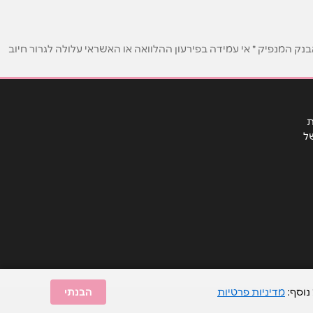
ק המנפיק * אי עמידה בפירעון ההלוואה או האשראי עלולה לגרור חיוב
ת
ל
נוסף:
מדיניות פרטיות
הבנתי