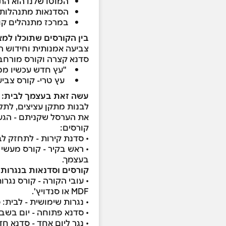
המוטו שלנו הוא הת
הסדנאות מתנהלות 
במרכז מתנהלים קורס
בין הקורסים שתוכלו למצ
צביעה אמנותית וחידוש רה
סדנא קצרה וקורס מורחב
"עץ חדש עכשיו ממש" – סדנא חד
עץ טרי- קורס צביע
עשה זאת בעצמך לבית: ק
לבנות מתקן עציצים, לתלו
קורסים:
• סדנת קירות - לתחזק לבד את הבית - 3.5 שעות של קדיחה, תליה, דיבלים
בעצמך.
קורסים וסדנאות בנגרות
MDF או סנדויץ'.
• נגרות שימושית - לבית:
• סדנא פתוחה - יום בשבו
• נגר ליום אחד - סדנא 