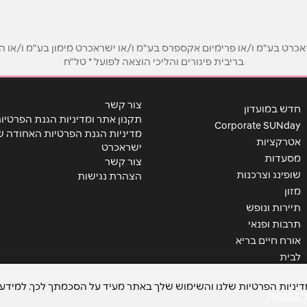
ט בע"מ ו/או פרימיום אקספרס בע"מ ו/או ישראכרט מימון בע"מ ו/או הבנ
בריבית פיגורים והליכי הוצאה לפועל * טל"ח
צור קשר
חדש במועדון
תקנון אתר ומדיניות הגנת הפרטיו
Corporate SUNday
מדיניות הגנת הפרטיות האחודה ש
אטרקציות
ישראכרט
מסעדות
צור קשר
שופינג וצרכנות
הצהרת נגישות
שליחה
מזון
תיירות ונופש
תרבות ופנאי
אורח חיים בריא
לבית
מדיניות הפרטיות שלנו והשימוש שלך באתר מעיד על הסכמתך לכך. למידע 