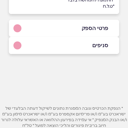
*ט.ל.ח
פרטי הספק
0796-950-350
סניפים
באתר
בפייסבוק
באינסטגרם
ירושלים
ימין משה 4, משכנות שאננים, ירושלים
0796-950-350
שם מלא
*
טלפון
*
* הנפקת הכרטיס וגובה המסגרת נתונים לשיקול דעתה הבלעדי של
ישראכרט בע"מ ו/או פרימיום אקספרס בע"מ ו/או ישראכרט מימון בע"מ
ו/או הבנק המנפיק * אי עמידה בפירעון ההלוואה או האשראי עלולה לגרור
אימייל
*
חיוב בריבית פיגורים והליכי הוצאה לפועל * טל"ח