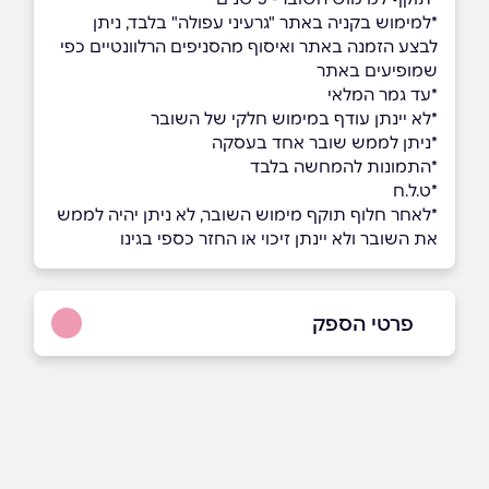
*למימוש בקניה באתר "גרעיני עפולה" בלבד, ניתן
לבצע הזמנה באתר ואיסוף מהסניפים הרלוונטיים כפי
שמופיעים באתר
*עד גמר המלאי
*לא יינתן עודף במימוש חלקי של השובר
*ניתן לממש שובר אחד בעסקה
*התמונות להמחשה בלבד
*ט.ל.ח
*לאחר חלוף תוקף מימוש השובר, לא ניתן יהיה לממש
את השובר ולא יינתן זיכוי או החזר כספי בגינו
פרטי הספק
1-700-707470
באתר