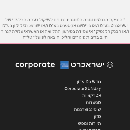
שם מלא
*
* הנפקת הכרטיס וגובה המסגרת נתונים לשיקול דעתה הבלעדי של
ישראכרט בע"מ ו/או פרימיום אקספרס בע"מ ו/או ישראכרט מימון בע"מ
טלפון
*
ו/או הבנק המנפיק * אי עמידה בפירעון ההלוואה או האשראי עלולה לגרור
חיוב בריבית פיגורים והליכי הוצאה לפועל * טל"ח
אימייל
*
נושא
*
אנא חזרו אלי בקשר ל...
חדש במועדון
Corporate SUNday
הודעה
*
אטרקציות
מסעדות
שופינג וצרכנות
מזון
תיירות ונופש