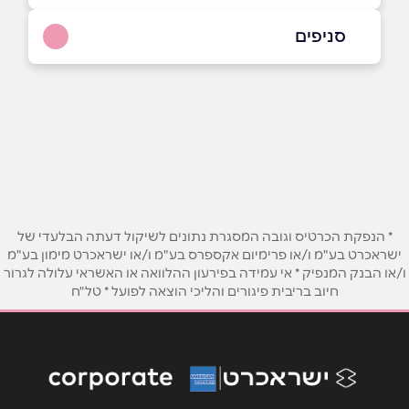
03-5444250
סניפים
בפייסבוק
תל אביב יפו
יורדי הסירה 13
03-5444250
שם מלא
*
טלפון
*
* הנפקת הכרטיס וגובה המסגרת נתונים לשיקול דעתה הבלעדי של
ישראכרט בע"מ ו/או פרימיום אקספרס בע"מ ו/או ישראכרט מימון בע"מ
ו/או הבנק המנפיק * אי עמידה בפירעון ההלוואה או האשראי עלולה לגרור
אימייל
*
חיוב בריבית פיגורים והליכי הוצאה לפועל * טל"ח
נושא
*
אנא חזרו אלי בקשר ל...
הודעה
*