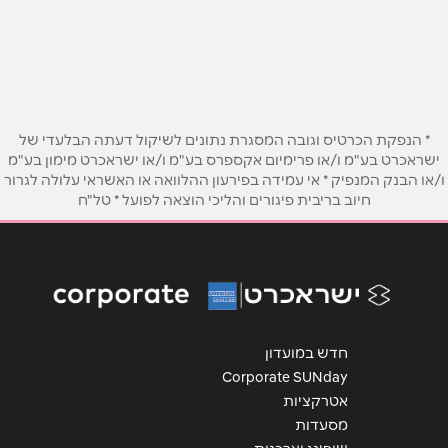
שם מלא
*
מפרץ שלמה
053-3337168
טלפון
*
אימייל
*
* הנפקת הכרטיס וגובה המסגרת נתונים לשיקול דעתה הבלעדי של
ישראכרט בע"מ ו/או פרימיום אקספרס בע"מ ו/או ישראכרט מימון בע"מ
ו/או הבנק המנפיק * אי עמידה בפירעון ההלוואה או האשראי עלולה לגרור
נושא
*
חיוב בריבית פיגורים והליכי הוצאה לפועל * טל"ח
אנא חזרו אלי בקשר ל...
הודעה
*
חדש במועדון
Corporate SUNday
אטרקציות
מסעדות
שליחה