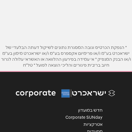
שם מלא
*
כביש ראשי
04-6784838
טלפון
*
אימייל
*
* הנפקת הכרטיס וגובה המסגרת נתונים לשיקול דעתה הבלעדי של
ישראכרט בע"מ ו/או פרימיום אקספרס בע"מ ו/או ישראכרט מימון בע"מ
ו/או הבנק המנפיק * אי עמידה בפירעון ההלוואה או האשראי עלולה לגרור
נושא
*
חיוב בריבית פיגורים והליכי הוצאה לפועל * טל"ח
אנא חזרו אלי בקשר ל...
הודעה
*
חדש במועדון
Corporate SUNday
אטרקציות
מסעדות