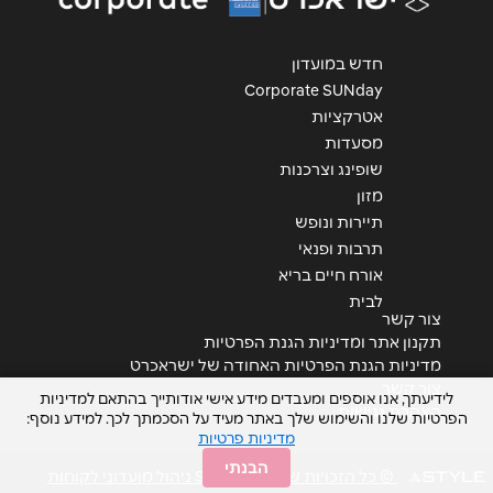
הודעה
*
חדש במועדון
Corporate SUNday
אטרקציות
מסעדות
שופינג וצרכנות
מזון
שליחה
תיירות ונופש
תרבות ופנאי
אורח חיים בריא
לבית
צור קשר
תקנון אתר ומדיניות הגנת הפרטיות
מדיניות הגנת הפרטיות האחודה של ישראכרט
צור קשר
לידיעתך, אנו אוספים ומעבדים מידע אישי אודותייך בהתאם למדיניות
הצהרת נגישות
הפרטיות שלנו והשימוש שלך באתר מעיד על הסכמתך לכך. למידע נוסף:
מדיניות פרטיות
הבנתי
© כל הזכויות שמורות STYLE ניהול מועדוני לקוחות