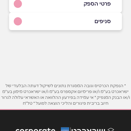
פרטי הספק
0543234477
|
049122040
סניפים
באתר
באינסטגרם
נצרת
סילזיין 16
שם מלא
*
טלפון
*
* הנפקת הכרטיס וגובה המסגרת נתונים לשיקול דעתה הבלעדי של
ישראכרט בע"מ ו/או פרימיום אקספרס בע"מ ו/או ישראכרט מימון בע"מ
ו/או הבנק המנפיק * אי עמידה בפירעון ההלוואה או האשראי עלולה לגרור
אימייל
*
חיוב בריבית פיגורים והליכי הוצאה לפועל * טל"ח
נושא
*
אנא חזרו אלי בקשר ל...