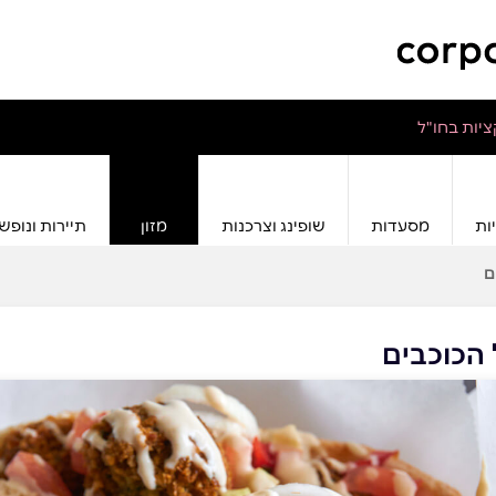
יות בחו"ל
ות
מסעדות
שופינג וצרכנות
מזון
תיירות ונופש
ם
הכוכבים