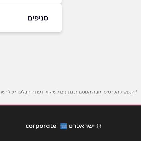
054-6412371
סניפים
חיפה
שם מלא
*
קניון לב המפרץ- סינמ
טלפון
*
054-6412371
נושא
*
אנא חזרו אלי בקשר ל...
* הנפקת הכרטיס וגובה המסגרת נתונים לשיקול דעתה הבלעדי של ישראכר
הודעה
*