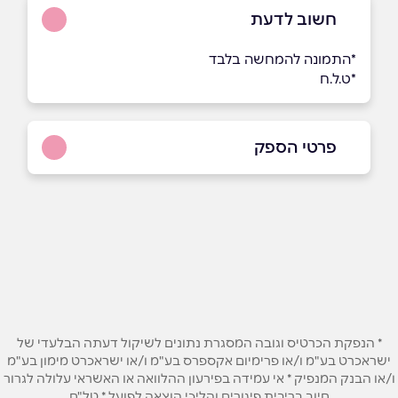
חשוב לדעת
*התמונה להמחשה בלבד
*ט.ל.ח
פרטי הספק
050-8633368
באתר
בפייסבוק
באינסטגרם
שם מלא
*
* הנפקת הכרטיס וגובה המסגרת נתונים לשיקול דעתה הבלעדי של
ישראכרט בע"מ ו/או פרימיום אקספרס בע"מ ו/או ישראכרט מימון בע"מ
טלפון
*
ו/או הבנק המנפיק * אי עמידה בפירעון ההלוואה או האשראי עלולה לגרור
חיוב בריבית פיגורים והליכי הוצאה לפועל * טל"ח