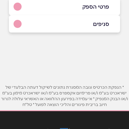
פרטי הספק
050-8500534
סניפים
נצרת
שם מלא
*
הגליל 82
050-8500534
טלפון
*
אימייל
*
* הנפקת הכרטיס וגובה המסגרת נתונים לשיקול דעתה הבלעדי של
ישראכרט בע"מ ו/או פרימיום אקספרס בע"מ ו/או ישראכרט מימון בע"מ
ו/או הבנק המנפיק * אי עמידה בפירעון ההלוואה או האשראי עלולה לגרור
נושא
*
חיוב בריבית פיגורים והליכי הוצאה לפועל * טל"ח
אנא חזרו אלי בקשר ל...
הודעה
*