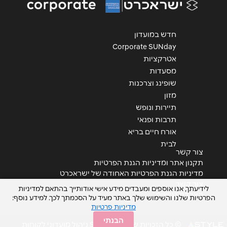
חדש במועדון
Corporate SUNday
אטרקציות
מסעדות
שליחה
שופינג וצרכנות
מזון
תיירות ונופש
תרבות ופנאי
אורח חיים בריא
לבית
צור קשר
תקנון אתר ומדיניות הגנת הפרטיות
מדיניות הגנת הפרטיות האחודה של ישראכרט
צור קשר
לידיעתך, אנו אוספים ומעבדים מידע אישי אודותייך בהתאם למדיניות
הצהרת נגישות
הפרטיות שלנו והשימוש שלך באתר מעיד על הסכמתך לכך. למידע נוסף:
מדיניות פרטיות
הבנתי
© כל הזכויות שמורות STYLE ניהול מועדוני לקוחות