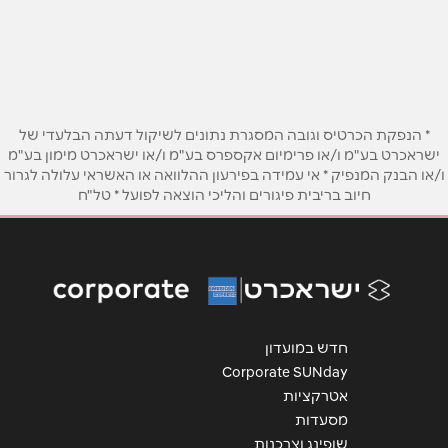
הפלד 21
03-7788803
שם מלא
*
טלפון
*
* הנפקת הכרטיס וגובה המסגרת נתונים לשיקול דעתה הבלעדי של
ישראכרט בע"מ ו/או פרימיום אקספרס בע"מ ו/או ישראכרט מימון בע"מ
ו/או הבנק המנפיק * אי עמידה בפירעון ההלוואה או האשראי עלולה לגרור
אימייל
*
חיוב בריבית פיגורים והליכי הוצאה לפועל * טל"ח
נושא
*
אנא חזרו אלי בקשר ל...
הודעה
*
חדש במועדון
Corporate SUNday
אטרקציות
מסעדות
שופינג וצרכנות