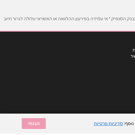
ק המנפיק * אי עמידה בפירעון ההלוואה או האשראי עלולה לגרור חיוב
ת
ל
נוסף:
מדיניות פרטיות
הבנתי