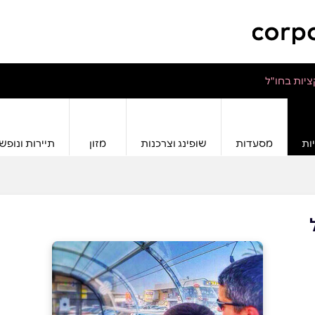
יות בחו"ל
ות
מסעדות
שופינג וצרכנות
מזון
תיירות ונופש