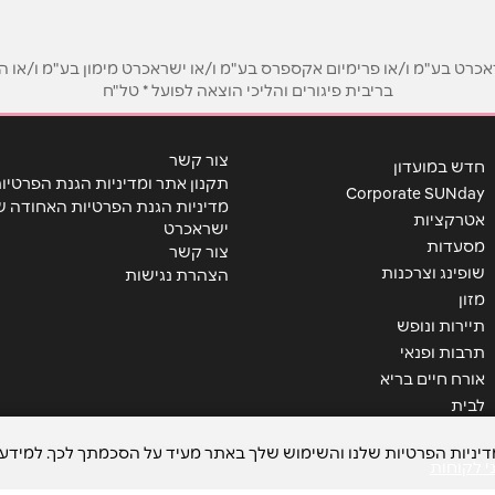
ט בע"מ ו/או פרימיום אקספרס בע"מ ו/או ישראכרט מימון בע"מ ו/או הבנ
בריבית פיגורים והליכי הוצאה לפועל * טל"ח
צור קשר
חדש במועדון
תקנון אתר ומדיניות הגנת הפרטיו
Corporate SUNday
מדיניות הגנת הפרטיות האחודה ש
אטרקציות
ישראכרט
מסעדות
צור קשר
שופינג וצרכנות
הצהרת נגישות
שליחה
מזון
תיירות ונופש
תרבות ופנאי
אורח חיים בריא
לבית
מדיניות הפרטיות שלנו והשימוש שלך באתר מעיד על הסכמתך לכך. למידע 