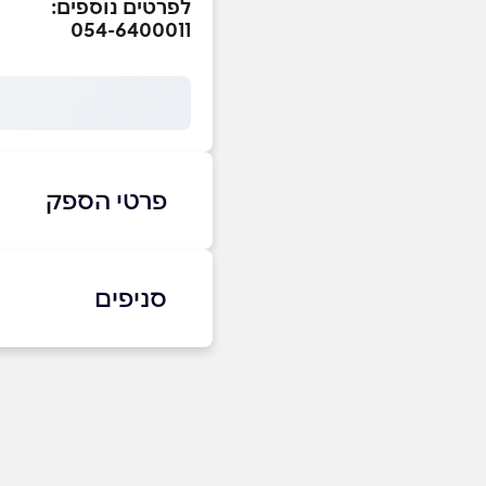
לפרטים נוספים:
054-6400011
פרטי הספק
054-6400011
סניפים
רחובות
שם מלא
*
צומת בילו
טלפון
*
054-6400011