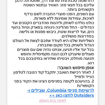
לחדשנות טכנולוגית פורצת דרך, שמטרתה להגן
עליכם בכל תנאי מזג האוויר ובתנאי השטח
הקשוחים ביותר.
עם השנים, הפכו מוצרי החברה לשם נרדף
לאיכות, עמידות ואמינות ללא פשרות.
כולנו נולדנו לשחק וליהנות מהדברים הקטנים ועד
הגדולים - החל מהליכה נינוחה בפארק וטיול בחוף
הים, ועד לריצות שטח, כיבוש פסגות או גלישה
במדרונות מושלגים.
השליחות שלנו היא לעודד אתכם לצאת אל העולם
הגדול ולשחק בכל מקום שתבחרו.
בכל יעד אליו תגיעו, אנחנו נהיה שם עם מוצרים
מעולים שיעניקו לכם הגנה מקסימלית וחופש
תנועה מוחלט, ויבטיחו שתיראו במיטבכם בכל
רגע.
אופן מימוש השובר:
1. לאחר רכישת השובר, יתקבל קוד הטבה לטלפון
הנייד ולמייל
2. בהגיעכם לקופה בסניפים הציגו את הקוד בפני
הקופאי/ת
לרשימת סניפי Columbia, שבילים ו-
Outsiders לחצו כאן >>
לאתר בית העסק