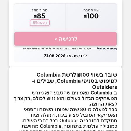
שווי הטבה
מחיר מוזל
85
100
₪
₪
15%
חסכת
לרכישה >
מחיר מוזל
— זכאות עד 5 שוברים לחודש קלנדרי
לרכישה עד 31.08.2026
שובר בשווי ₪100 לרשת Columbia
למימוש בסניפי Columbia, שבילים ו-
Outsiders
ב-Columbia
מאמינים שהטבע הוא מגרש
המשחקים הגדול בעולם והוא נגיש לכולם, רק צריך
לצאת החוצה.
כבר למעלה מ-80 שנה שמותג השטח והפנאי
האמריקאי המוביל מציע ביגוד, הנעלה וציוד
מתקדם לחובבי ה-Outdoor בכל רחבי העולם.
כמובילה עולמית בתחומה, Columbia מחוייבת