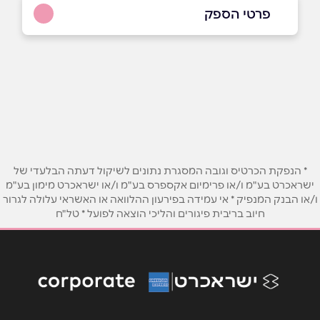
פרטי הספק
באתר
באינסטגרם
בוואטסאפ
שם מלא
*
טלפון
*
* הנפקת הכרטיס וגובה המסגרת נתונים לשיקול דעתה הבלעדי של
ישראכרט בע"מ ו/או פרימיום אקספרס בע"מ ו/או ישראכרט מימון בע"מ
ו/או הבנק המנפיק * אי עמידה בפירעון ההלוואה או האשראי עלולה לגרור
חיוב בריבית פיגורים והליכי הוצאה לפועל * טל"ח
אימייל
*
נושא
*
אנא חזרו אלי בקשר ל...
הודעה
*