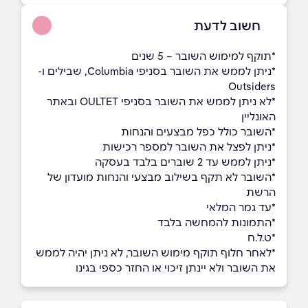
חשוב לדעת
*תוקף למימוש השובר – 5 שנים
*ניתן לממש את השובר בסניפי Columbia, שבילים ו-
Outsiders
*לא ניתן לממש את השובר בסניפי OULTET ובאתר
האונליין
*השובר כולל כפל מבצעים והנחות
*ניתן לפצל את השובר למספר רכישות
*ניתן לממש עד 2 שוברים בלבד בעסקה
ָ*השובר לא תקף בשילוב מבצעי והנחות מועדון של
הרשת
ָָ*עד גמר המלאי
*התמונות להמחשה בלבד
*ט.ל.ח
*לאחר חלוף תוקף מימוש השובר, לא ניתן יהיה לממש
את השובר ולא יינתן זיכוי או החזר כספי בגינו