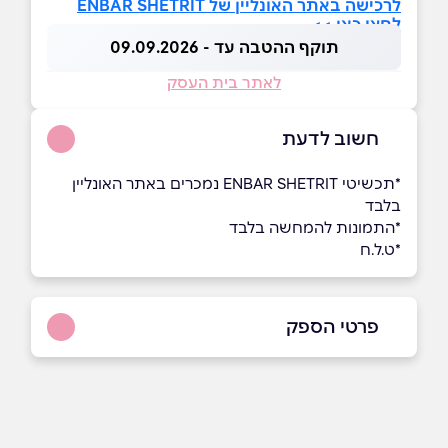
לרכישה באתר האונליין של ENBAR SHETRIT
לחצו כאן >>
תוקף ההטבה עד - 09.09.2026
לאתר בית העסק
חשוב לדעת
ָ*תכשיטי ENBAR SHETRIT נמכרים באתר האונליין
בלבד
*התמונות להמחשה בלבד
*ט.ל.ח
פרטי הספק
054-5622400
באתר
באינסטגרם