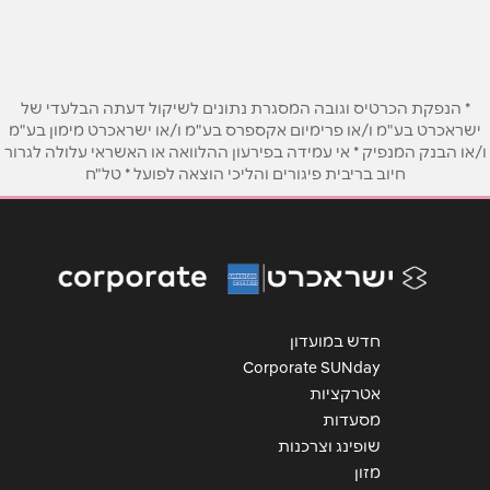
שם מלא
*
* הנפקת הכרטיס וגובה המסגרת נתונים לשיקול דעתה הבלעדי של
ישראכרט בע"מ ו/או פרימיום אקספרס בע"מ ו/או ישראכרט מימון בע"מ
טלפון
*
ו/או הבנק המנפיק * אי עמידה בפירעון ההלוואה או האשראי עלולה לגרור
חיוב בריבית פיגורים והליכי הוצאה לפועל * טל"ח
אימייל
*
נושא
*
אנא חזרו אלי בקשר ל...
חדש במועדון
Corporate SUNday
הודעה
*
אטרקציות
מסעדות
שופינג וצרכנות
מזון