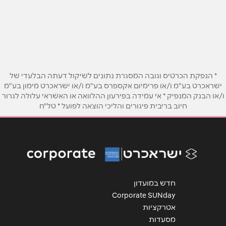
פרימן 20
09-7672442
שם מלא
*
טלפון
*
* הנפקת הכרטיס וגובה המסגרת נתונים לשיקול דעתה הבלעדי של
ישראכרט בע"מ ו/או פרימיום אקספרס בע"מ ו/או ישראכרט מימון בע"מ
ו/או הבנק המנפיק * אי עמידה בפירעון ההלוואה או האשראי עלולה לגרור
אימייל
*
חיוב בריבית פיגורים והליכי הוצאה לפועל * טל"ח
נושא
*
אנא חזרו אלי בקשר ל...
הודעה
*
חדש במועדון
Corporate SUNday
אטרקציות
מסעדות