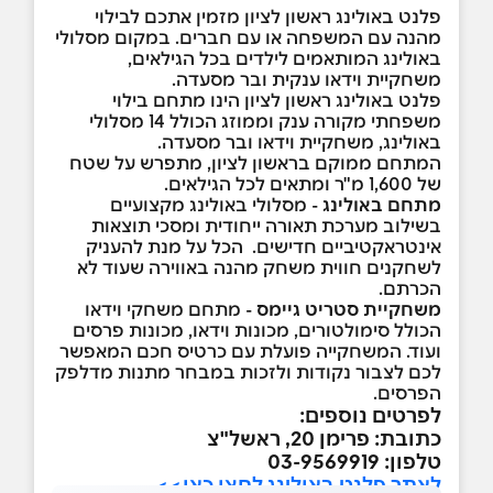
פלנט באולינג ראשון לציון מזמין אתכם לבילוי
מהנה עם המשפחה או עם חברים. במקום מסלולי
באולינג המותאמים לילדים בכל הגילאים,
משחקיית וידאו ענקית ובר מסעדה.
פלנט באולינג ראשון לציון הינו מתחם בילוי
משפחתי מקורה ענק וממוזג הכולל 14 מסלולי
באולינג, משחקיית וידאו ובר מסעדה.
המתחם ממוקם בראשון לציון, מתפרש על שטח
של 1,600 מ"ר ומתאים לכל הגילאים.
מתחם באולינג
- מסלולי באולינג מקצועיים
בשילוב מערכת תאורה ייחודית ומסכי תוצאות
אינטראקטיביים חדישים. הכל על מנת להעניק
לשחקנים חווית משחק מהנה באווירה שעוד לא
הכרתם.
משחקיית סטריט גיימס
- מתחם משחקי וידאו
הכולל סימולטורים, מכונות וידאו, מכונות פרסים
ועוד. המשחקייה פועלת עם כרטיס חכם המאפשר
לכם לצבור נקודות ולזכות במבחר מתנות מדלפק
הפרסים.
לפרטים נוספים:
כתובת: פרימן 20, ראשל"צ
טלפון: 03-9569919
לאתר פלנט באולינג לחצו כאן>>