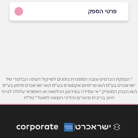
פרטי הספק
שם מלא
*
טלפון
*
* הנפקת הכרטיס וגובה המסגרת נתונים לשיקול דעתה הבלעדי של
ישראכרט בע"מ ו/או פרימיום אקספרס בע"מ ו/או ישראכרט מימון בע"מ
אימייל
*
ו/או הבנק המנפיק * אי עמידה בפירעון ההלוואה או האשראי עלולה לגרור
חיוב בריבית פיגורים והליכי הוצאה לפועל * טל"ח
נושא
*
אנא חזרו אלי בקשר ל...
הודעה
*