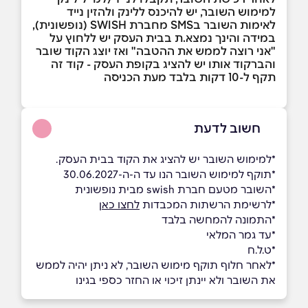
למימוש השובר, יש להיכנס ללינק ולהזין נייד
לאימות השובר בSMS מחברת SWISH (נופשונית),
במידה והינך נמצא.ת בבית העסק יש ללחוץ על
"אני רוצה לממש את ההטבה" ואז יוצג הקוד שובר
והברקוד אותו יש להציג בקופת העסק - קוד זה
תקף ל-10 דקות בלבד מעת הכניסה
חשוב לדעת
*למימוש השובר יש להציג את הקוד בבית העסק.
*תוקף למימוש השובר הנו עד ה-ה-30.06.2027
*השובר מטעם חברת swish מבית נופשונית
*לרשימת הרשתות המכבדות
לחצו כאן
*התמונה להמחשה בלבד
*עד גמר המלאי
*ט.ל.ח
*לאחר חלוף תוקף מימוש השובר, לא ניתן יהיה לממש
את השובר ולא יינתן זיכוי או החזר כספי בגינו