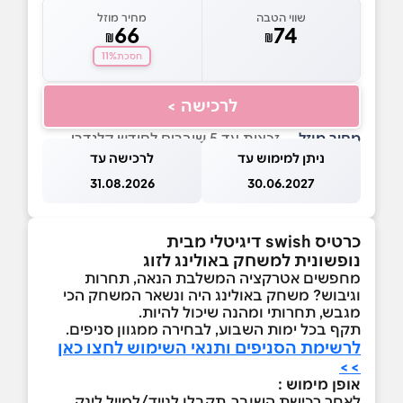
שווי הטבה
מחיר מוזל
66
74
₪
₪
11%
חסכת
לרכישה >
מחיר מוזל
— זכאות עד 5 שוברים לחודש קלנדרי
ניתן למימוש עד
לרכישה עד
31.08.2026
30.06.2027
כרטיס swish דיגיטלי מבית
נופשונית למשחק באולינג לזוג
מחפשים אטרקציה המשלבת הנאה, תחרות
וגיבוש? משחק באולינג היה ונשאר המשחק הכי
מגבש, תחרותי ומהנה שיכול להיות.
תקף בכל ימות השבוע, לבחירה ממגוון סניפים.
לרשימת הסניפים ותנאי השימוש לחצו כאן
>>
אופן מימוש :
לאחר רכישת השובר, תקבלו לנייד/למייל לינק