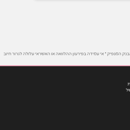
ק המנפיק * אי עמידה בפירעון ההלוואה או האשראי עלולה לגרור חיוב
ת
ל