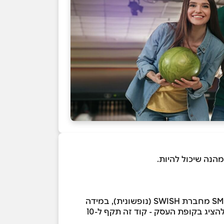
נה שיכול להיות.
לאחר רכישת השובר, תקבלו לנייד/למייל לינק למימוש השובר, יש להיכנס ללינק ולהזין נייד לאימות השובר בSMS מחברת SWISH (נופשונית), במידה
והינך נמצא.ת בבית העסק יש ללחוץ על "אני רוצה לממש את ההטבה" ואז יוצג הקוד שובר והברקוד אותו יש להציג בקופת העסק - קוד זה תקף ל-10