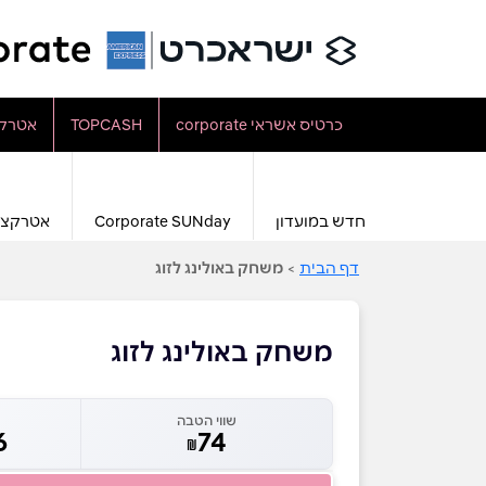
כרטיס אשראי corporate
TOPCASH
אטרקצ
חדש במועדון
Corporate SUNday
אטרקצי
דף הבית
>
משחק באולינג לזוג
משחק באולינג לזוג
שווי הטבה
6
74
₪