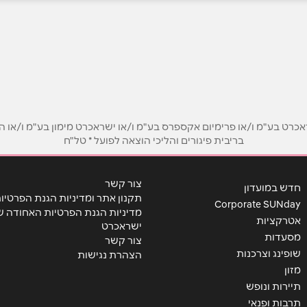
אימייל
*
ט בע"מ ו/או פרימיום אקספרס בע"מ ו/או ישראכרט מימון בע"מ ו/או הבנ
בריבית פיגורים והליכי הוצאה לפועל * טל"ח
צור קשר
חדש במועדון
תקנון אתר ומדיניות הגנת הפרטיו
Corporate SUNday
מדיניות הגנת הפרטיות האחודה ש
אטרקציות
ישראכרט
מסעדות
צור קשר
שופינג וצרכנות
הצהרת נגישות
מזון
תיירות ונופש
תרבות ופנאי