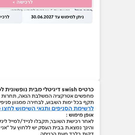
לרכישה >
מחיר מוזל
— זכאות עד 5 שוברים לחודש קלנדרי
ניתן למימוש עד 30.06.2027
לרכישה עד
כרטיס swish דיגיטלי מבית נופשונית למשחק באולינג לזוג
מחפשים אטרקציה המשלבת הנאה, תחרות וגי
תקף בכל ימות השבוע, לבחירה ממגוון סניפי
לרשימת הסניפים ותנאי השימוש לחצו כ
אופן מימוש :
דקות בלבד מעת הכניסה