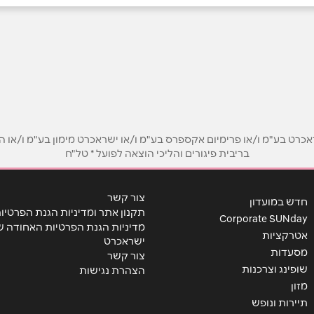
אימייל
*
ט בע"מ ו/או פרימיום אקספרס בע"מ ו/או ישראכרט מימון בע"מ ו/או הבנ
בריבית פיגורים והליכי הוצאה לפועל * טל"ח
צור קשר
חדש במועדון
תקנון אתר ומדיניות הגנת הפרטיו
Corporate SUNday
מדיניות הגנת הפרטיות האחודה ש
אטרקציות
ישראכרט
מסעדות
צור קשר
שופינג וצרכנות
הצהרת נגישות
מזון
תיירות ונופש
שליחה