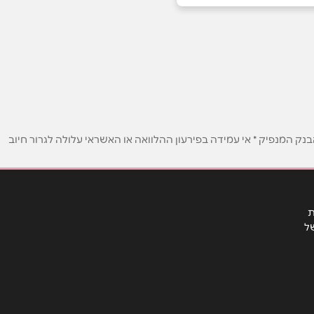
ק המנפיק * אי עמידה בפירעון ההלוואה או האשראי עלולה לגרור חיוב
ת
ל