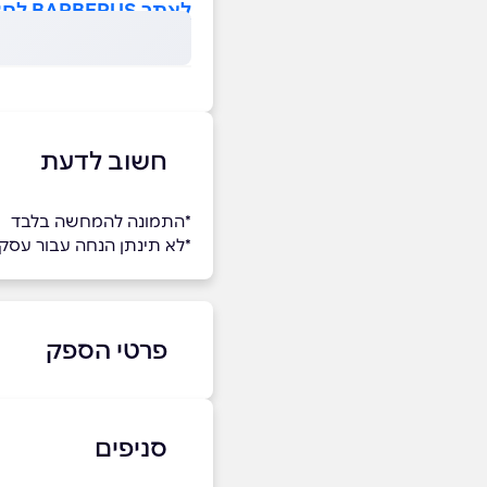
לאתר BARBERUS לחצו כאן>>
חשוב לדעת
*התמונה להמחשה בלבד
*לא תינתן הנחה עבור עס
פרטי הספק
2-8557167
|
09-8900145
סניפים
באתר