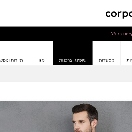
יות בחו"ל
ות
מסעדות
שופינג וצרכנות
מזון
תיירות ונופש