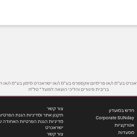
אימייל
*
ט בע"מ ו/או פרימיום אקספרס בע"מ ו/או ישראכרט מימון בע"מ ו/או הבנ
בריבית פיגורים והליכי הוצאה לפועל * טל"ח
צור קשר
חדש במועדון
תקנון אתר ומדיניות הגנת הפרטיו
Corporate SUNday
מדיניות הגנת הפרטיות האחודה ש
אטרקציות
ישראכרט
מסעדות
צור קשר