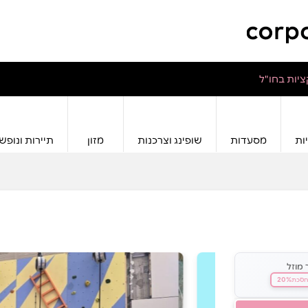
יות בחו"ל
ות
מסעדות
שופינג וצרכנות
מזון
תיירות ונופש
 מוזל
20%
סכת