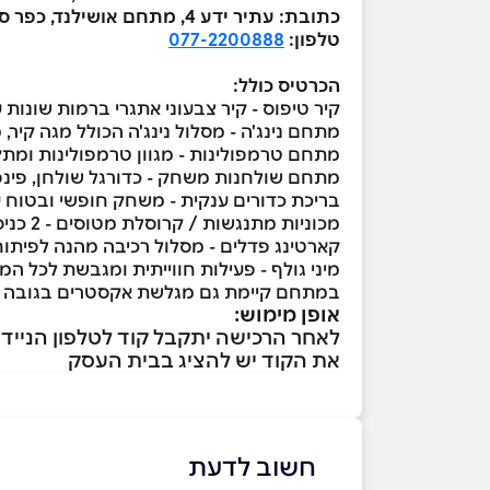
כתובת: עתיר ידע 4, מתחם אושילנד, כפר סבא.
טלפון:
077-2200888
הכרטיס כולל
:
קיר טיפוס - קיר צבעוני אתגרי ברמות שונות 
מתחם נינג'ה - מסלול נינג'ה הכולל מגה קיר,
מתחם טרמפולינות - מגוון טרמפולינות ומתק
מתחם שולחנות משחק - כדורגל שולחן, פינפונ
בריכת כדורים ענקית - משחק חופשי ובטוח עם
מכוניות מתנגשות / קרוסלת מטוסים - 2 כניסות לבחירה בין אטרקציות קלאסיות ואהובות.
קארטינג פדלים - מסלול רכיבה מהנה לפיתוח כ
מיני גולף - פעילות חווייתית ומגבשת לכל ה
במתחם קיימת גם מגלשת אקסטרים בגובה 3 קומות - חופשית וללא הגבלה!!!
אופן מימוש:
לאחר הרכישה יתקבל קוד לטלפון הנייד ו
את הקוד יש להציג בבית העסק
חשוב לדעת