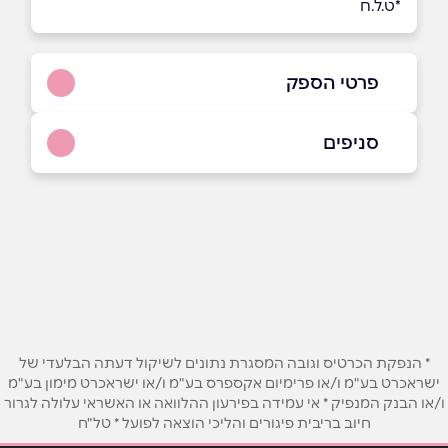
*ט.ל.ח
פרטי הספק
0775040172
סניפים
באתר
בפייסבוק
באינסטגרם
יהוד
ביוטיוב
קניון סביונים, דרך משה דיין 3
שם מלא
*
* הנפקת הכרטיס וגובה המסגרת נתונים לשיקול דעתה הבלעדי של
טלפון
*
ישראכרט בע"מ ו/או פרימיום אקספרס בע"מ ו/או ישראכרט מימון בע"מ
ו/או הבנק המנפיק * אי עמידה בפירעון ההלוואה או האשראי עלולה לגרור
חיוב בריבית פיגורים והליכי הוצאה לפועל * טל"ח
אימייל
*