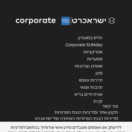
נושא
*
אנא חזרו אלי בקשר ל...
חדש במועדון
הודעה
*
Corporate SUNday
אטרקציות
מסעדות
שופינג וצרכנות
מזון
תיירות ונופש
שליחה
תרבות ופנאי
אורח חיים בריא
לבית
צור קשר
תקנון אתר ומדיניות הגנת הפרטיות
מדיניות הגנת הפרטיות האחודה של ישראכרט
צור קשר
לידיעתך, אנו אוספים ומעבדים מידע אישי אודותייך בהתאם למדיניות
הצהרת נגישות