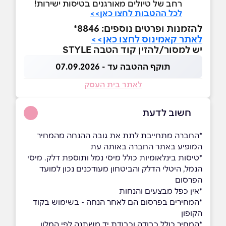
רחב של טיולים מאורגנים בטיסות ישירות!
לכל ההטבות לחצו כאן>>
להזמנות ופרטים נוספים: 8846*
לאתר קאמינוס לחצו כאן>>
יש למסור/להזין קוד הטבה STYLE
תוקף ההטבה עד - 07.09.2026
לאתר בית העסק
חשוב לדעת
*החברה מתחייבת לתת את גובה ההנחה מהמחיר
המופיע באתר החברה באותה עת
*טיסות בינלאומיות כולל מיסי נמל ותוספת דלק. מיסי
הנמל, היטלי הדלק והביטחון מעודכנים נכון למועד
הפרסום
*אין כפל מבצעים והנחות
*המחירים בפרסום הם לאחר הנחה - בשימוש בקוד
הקופון
*המחיר כולל כבודה וכבודת יד משתנה לפי המלון