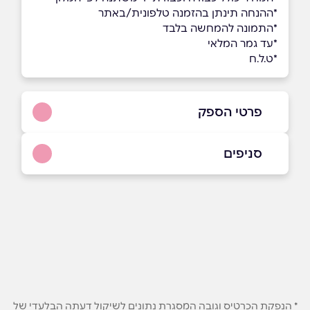
*ההנחה תינתן בהזמנה טלפונית/באתר
*התמונה להמחשה בלבד
*עד גמר המלאי
*ט.ל.ח
פרטי הספק
8846*​​​​​​​
סניפים
באתר
בני ברק
בר כוכבא 4
03-7156681
שם מלא
*
טלפון
*
* הנפקת הכרטיס וגובה המסגרת נתונים לשיקול דעתה הבלעדי של