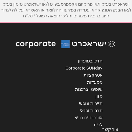
ישראכרט בע"מ ו/או פרימיום אקספרס בע"מ ו/או ישראכרט מימון בע"מ
ו/או הבנק המנפיק * אי עמידה בפירעון ההלוואה או האשראי עלולה לגרור
אימייל
*
חיוב בריבית פיגורים והליכי הוצאה לפועל * טל"ח
נושא
*
אנא חזרו אלי בקשר ל...
הודעה
*
חדש במועדון
Corporate SUNday
אטרקציות
מסעדות
שופינג וצרכנות
מזון
שליחה
תיירות ונופש
תרבות ופנאי
אורח חיים בריא
לבית
צור קשר