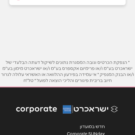
בפייסבוק
קרית אתא
העצמאות 85
שם מלא
*
טלפון
*
* הנפקת הכרטיס וגובה המסגרת נתונים לשיקול דעתה הבלעדי של
ישראכרט בע"מ ו/או פרימיום אקספרס בע"מ ו/או ישראכרט מימון בע"מ
ו/או הבנק המנפיק * אי עמידה בפירעון ההלוואה או האשראי עלולה לגרור
אימייל
*
חיוב בריבית פיגורים והליכי הוצאה לפועל * טל"ח
נושא
*
אנא חזרו אלי בקשר ל...
הודעה
*
חדש במועדון
Corporate SUNday